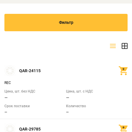
Фильтр
Производитель
CPM
(1)
CRB
(5)
QAR-24115
REC
ZKL
(1)
Цена, шт. без НДС
Цена, шт. с НДС
JNS
(1)
—
—
Срок поставки
Количество
TORRINGTON
(28)
—
—
QMB
(1)
QAR-29785