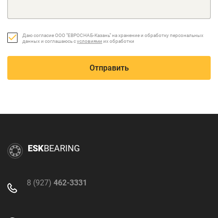
Даю согласие ООО "ЕВРОСНАБ-Казань" на хранение и обработку персональных
данных и соглашаюсь с
условиями
их обработки
Отправить
ESK
BEARING
8 (927)
462-3331