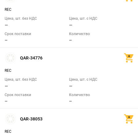
SRO
(1)
REC
Цена, шт. без НДС
Цена, шт. с НДС
SRV
(8)
—
—
Срок поставки
Количество
ZEN
(1)
—
—
INA
(24)
QAR-34776
Показать всё
REC
dw (мм)
Цена, шт. без НДС
Цена, шт. с НДС
—
—
Срок поставки
Количество
—
—
1
58
QAR-38053
lw (мм)
REC