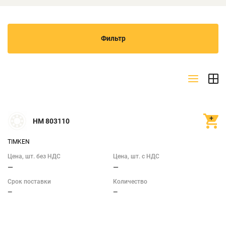
Фильтр
Производитель
TIMKEN
(1)
Показать всё
HM 803110
TIMKEN
Показать
Цена, шт. без НДС
Цена, шт. с НДС
—
—
Срок поставки
Количество
—
—