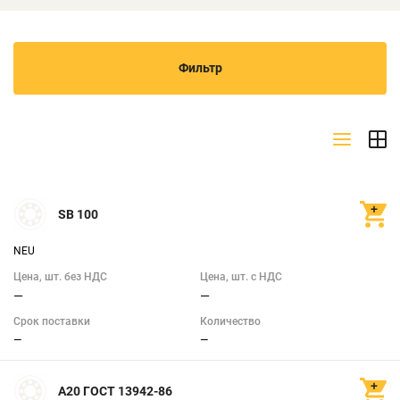
Фильтр
Производитель
NEU
(1)
GPZ
(1)
SB 100
NEU
ALW
(1)
Цена, шт. без НДС
Цена, шт. с НДС
Показать всё
—
—
Срок поставки
Количество
Стандарт
—
—
DIN 471
(1)
А20 ГОСТ 13942-86