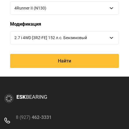
4Runner II (N130)
Модификация
2.7 i 4WD [3RZ-FE] 152 л.с. Бензиновый
Найти
ESK
BEARING
8 (927)
462-3331